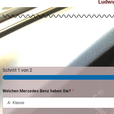
Ludwi
Schritt
1
von 2
Welchen Mercedes Benz haben Sie?
*