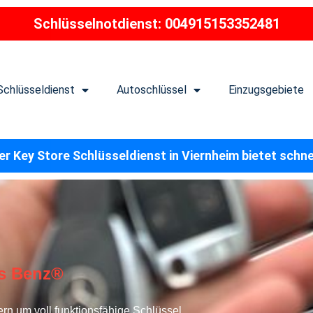
Schlüsselnotdienst: 004915153352481
Schlüsseldienst
Autoschlüssel
Einzugsgebiete
r Key Store Schlüsseldienst in Viernheim bietet schn
s Benz®
ern um voll funktionsfähige Schlüssel