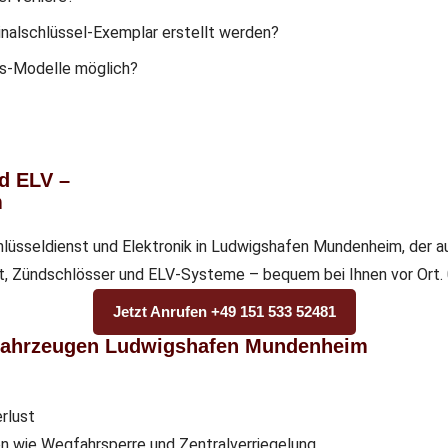
inalschlüssel-Exemplar erstellt werden?
es-Modelle möglich?
nd ELV –
m
lüsseldienst und Elektronik in Ludwigshafen Mundenheim, der au
st, Zündschlösser und ELV-Systeme – bequem bei Ihnen vor Ort.
Jetzt Anrufen +49 151 533 52481
-Fahrzeugen Ludwigshafen Mundenheim
rlust
n wie Wegfahrsperre und Zentralverriegelung