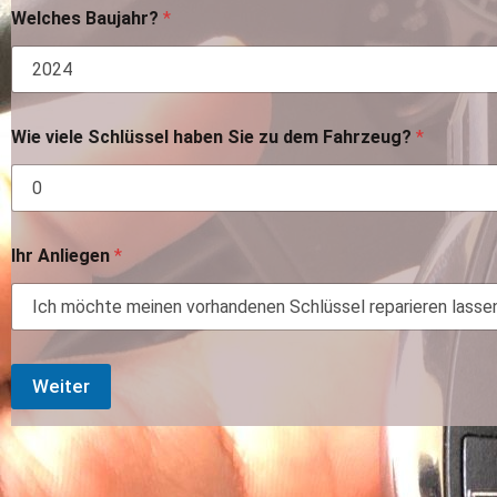
Welches Baujahr?
*
Wie viele Schlüssel haben Sie zu dem Fahrzeug?
*
Ihr Anliegen
*
Weiter