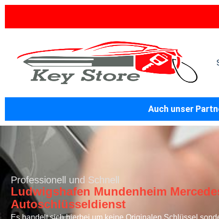
Auch unser Partne
Professionell und Schnell
Ludwigshafen Mundenheim Mercede
Autoschlüsseldienst
Es handelt sich hierbei um keine Originalen Schlüssel sond