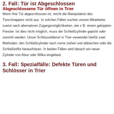
2. Fall: Tür ist Abgeschlossen
Abgeschlossene Tür öffnen in Trier
Wenn Ihre Tür abgeschlossen ist, reicht die Manipulation des
Türschnappers nicht aus. In solchen Fällen suchen unsere Mitarbeiter
zuerst nach alternativen Zugangsmöglichkeiten, wie z.B. einem gekippten
Fenster. Ist dies nicht möglich, muss der Schließzylinder gepickt oder
zerstört werden. Unser Schlüsseldienst in Trier verwendet hierfür zwei
Methoden: den Schließzylinder nach vorne ziehen und abbrechen oder die
Schließstifte herausfräsen. In beiden Fällen wird danach ein neuer
Zylinder von Abus oder Wilka eingebaut.
3. Fall: Spezialfälle: Defekte Türen und
Schlösser in Trier
Häufig: Fallenbruch oder Riegelbruch
Neben den Standardfällen sind wir auch auf Sonderfälle spezialisiert, bei
denen defekte Türen oder Schlösser vorliegen. Diese erfordern eine
individuelle Herangehensweise und Abrechnung, da der Aufwand stark
variieren kann. Beispiele sind Riegelbrüche, bei denen die Tür trotz
drehendem Schlüssel nicht öffnet. In solchen Fällen muss die Tür
möglicherweise aufgebohrt oder aufgesägt werden.