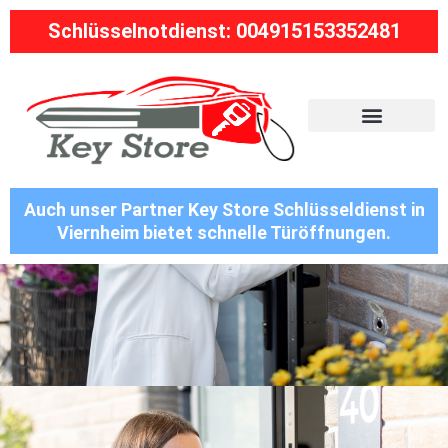
Schlüsselnotdienst: 004915153352481
Auch unser Partner Key Store Schlüsseldienst in
Viernheim bietet schnelle Türöffnungen.