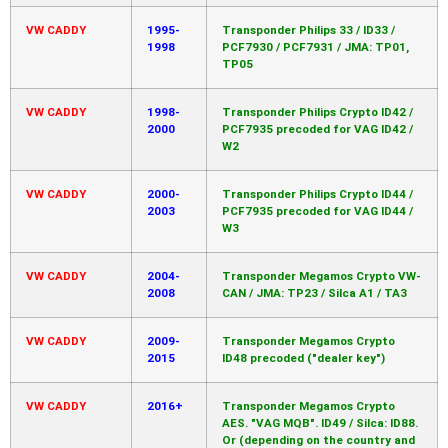
VW CADDY
1995-
Transponder Philips 33 / ID33 /
1998
PCF7930 / PCF7931 / JMA: TP01,
TP05
VW CADDY
1998-
Transponder Philips Crypto ID42 /
2000
PCF7935 precoded for VAG ID42 /
W2
VW CADDY
2000-
Transponder Philips Crypto ID44 /
2003
PCF7935 precoded for VAG ID44 /
W3
VW CADDY
2004-
Transponder Megamos Crypto VW-
2008
CAN / JMA: TP23 / Silca A1 / TA3
VW CADDY
2009-
Transponder Megamos Crypto
2015
ID48 precoded ("dealer key")
VW CADDY
2016+
Transponder Megamos Crypto
AES. "VAG MQB". ID49 / Silca: ID88.
Or (depending on the country and