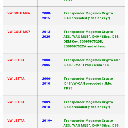
VW GOLF MK6
2008-
Transponder Megamos Crypto
2015
ID48 precoded ("dealer key")
VW GOLF MK7
2013-
Transponder Megamos Crypto
2020
AES. "VAG MQB". ID49 / Silca: ID88.
OEM Key: 5G0959752DD,
5G0959752CA and others.
VW JETTA
2000-
Transponder Megamos Crypto 48 /
2005
ID48 / JMA: TP08 / Silca : T6
VW JETTA
2006-
Transponder Megamos Crypto
2010
ID48 VW-CAN precoded / JMA:
TP23
VW JETTA
2009-
Transponder Megamos Crypto
2018
ID48 precoded ("dealer key")
VW JETTA
2019+
Transponder Megamos Crypto
AES. "VAG MQB". ID49 / Silca: ID88.