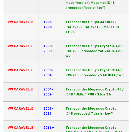
model version) Megamos ID48
precoded ("dealer key")
VW CARAVELLE
1995-
Transponder Philips 33 / ID33 /
1998
PCF7930 / PCF7931 / JMA: TP01,
TP05
VW CARAVELLE
1998-
Transponder Philips Crypto ID42 /
2000
PCF7935 precoded for VAG ID42 /
W2
VW CARAVELLE
2000-
Transponder Philips Crypto ID44 /
2004
PCF7935 precoded / VAG ID44 / W3
VW CARAVELLE
2004-
Transponder Megamos Crypto 48 /
2009
ID48 / JMA: TP08 / Silca T6
VW CARAVELLE
2008-
Transponder Megamos Crypto
2016
ID48 precoded ("dealer key")
VW CARAVELLE
2016+
Transponder Megamos Crypto