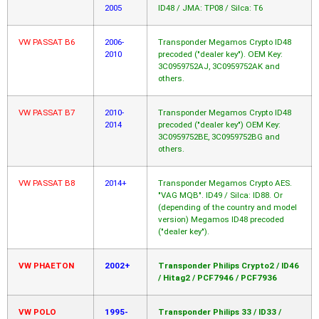
2005
ID48 / JMA: TP08 / Silca: T6
VW PASSAT B6
2006-
Transponder Megamos Crypto ID48
2010
precoded ("dealer key"). OEM Key:
3C0959752AJ, 3C0959752AK and
others.
VW PASSAT B7
2010-
Transponder Megamos Crypto ID48
2014
precoded ("dealer key") OEM Key:
3C0959752BE, 3C0959752BG and
others.
VW PASSAT B8
2014+
Transponder Megamos Crypto AES.
"VAG MQB". ID49 / Silca: ID88. Or
(depending of the country and model
version) Megamos ID48 precoded
("dealer key").
VW PHAETON
2002+
Transponder Philips Crypto2 / ID46
/ Hitag2 / PCF7946 / PCF7936
VW POLO
1995-
Transponder Philips 33 / ID33 /