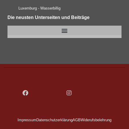
Luxemburg - Wasserbillig
Die neusten Unterseiten und Beiträge
Auto Steuergerät: Lesen, Schreiben, Optimieren, Reparieren & Klonen
Impressum
Datenschutzerklärung
AGB
Widerufsbelehrung