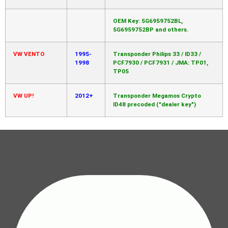
OEM Key: 5G6959752BL,
5G6959752BP and others.
VW VENTO
1995-
Transponder Philips 33 / ID33 /
1998
PCF7930 / PCF7931 / JMA: TP01,
TP05
VW UP!
2012+
Transponder Megamos Crypto
ID48 precoded ("dealer key")