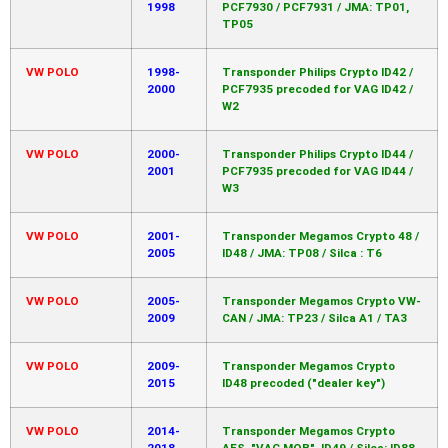
1998
PCF7930 / PCF7931 / JMA: TP01,
TP05
VW POLO
1998-
Transponder Philips Crypto ID42 /
2000
PCF7935 precoded for VAG ID42 /
W2
VW POLO
2000-
Transponder Philips Crypto ID44 /
2001
PCF7935 precoded for VAG ID44 /
W3
VW POLO
2001-
Transponder Megamos Crypto 48 /
2005
ID48 / JMA: TP08 / Silca : T6
VW POLO
2005-
Transponder Megamos Crypto VW-
2009
CAN / JMA: TP23 / Silca A1 / TA3
VW POLO
2009-
Transponder Megamos Crypto
2015
ID48 precoded ("dealer key")
VW POLO
2014-
Transponder Megamos Crypto
2018
AES. "VAG MQB". ID49 / Silca: ID88.