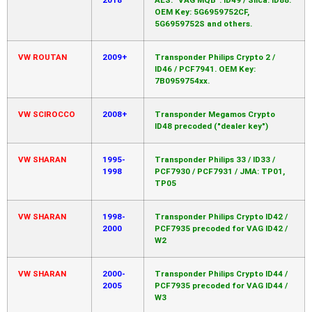
OEM Key: 5G6959752CF,
5G6959752S and others.
VW ROUTAN
2009+
Transponder Philips Crypto 2 /
ID46 / PCF7941. OEM Key:
7B0959754xx.
VW SCIROCCO
2008+
Transponder Megamos Crypto
ID48 precoded ("dealer key")
VW SHARAN
1995-
Transponder Philips 33 / ID33 /
1998
PCF7930 / PCF7931 / JMA: TP01,
TP05
VW SHARAN
1998-
Transponder Philips Crypto ID42 /
2000
PCF7935 precoded for VAG ID42 /
W2
VW SHARAN
2000-
Transponder Philips Crypto ID44 /
2005
PCF7935 precoded for VAG ID44 /
W3