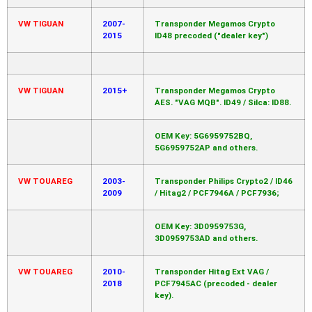
VW TIGUAN
2007-
Transponder Megamos Crypto
2015
ID48 precoded ("dealer key")
VW TIGUAN
2015+
Transponder Megamos Crypto
AES. "VAG MQB". ID49 / Silca: ID88.
OEM Key: 5G6959752BQ,
5G6959752AP and others.
VW TOUAREG
2003-
Transponder Philips Crypto2 / ID46
2009
/ Hitag2 / PCF7946A / PCF7936;
OEM Key: 3D0959753G,
3D0959753AD and others.
VW TOUAREG
2010-
Transponder Hitag Ext VAG /
2018
PCF7945AC (precoded - dealer
key).