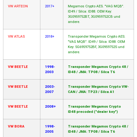
VW ARTEON
2017+
Megamos Crypto AES. "VAG MQB".
ID49 / Silca: ID88. OEM Key:
3G0959752BT, 3G0959752CB und
andere.
VW ATLAS
2018+
Transponder Megamos Crypto AES.
"VAG MQB". ID49 / Silca: ID88. OEM
Key: 5G6959752BF, 3G0959752S und
andere.
VW BEETLE
1998-
Transponder Megamos Crypto 48 /
2003
ID48 / JMA: TP08 / Silca T6
VW BEETLE
2003-
Transponder Megamos Crypto VW-
2007
CAN / JMA: TP23 / Silca A1
VW BEETLE
2008+
Transponder Megamos Crypto
ID48 precoded ("dealer key")
VW BORA
1998-
Transponder Megamos Crypto 48 /
2005
ID48 / JMA: TP08 / Silca T6