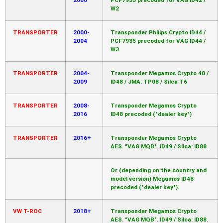
W2
TRANSPORTER
2000-
Transponder Philips Crypto ID44 /
2004
PCF7935 precoded for VAG ID44 /
W3
TRANSPORTER
2004-
Transponder Megamos Crypto 48 /
2009
ID48 / JMA: TP08 / Silca T6
TRANSPORTER
2008-
Transponder Megamos Crypto
2016
ID48 precoded ("dealer key")
TRANSPORTER
2016+
Transponder Megamos Crypto
AES. "VAG MQB". ID49 / Silca: ID88.
Or (depending on the country and
model version) Megamos ID48
precoded ("dealer key").
VW T-ROC
2018+
Transponder Megamos Crypto
AES. "VAG MQB". ID49 / Silca: ID88.