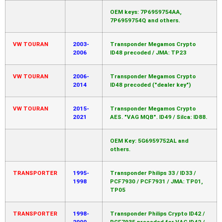
OEM keys: 7P6959754AA,
7P6959754Q and others.
VW TOURAN
2003-
Transponder Megamos Crypto
2006
ID48 precoded / JMA: TP23
VW TOURAN
2006-
Transponder Megamos Crypto
2014
ID48 precoded ("dealer key")
VW TOURAN
2015-
Transponder Megamos Crypto
2021
AES. "VAG MQB". ID49 / Silca: ID88.
OEM Key: 5G6959752AL and
others.
TRANSPORTER
1995-
Transponder Philips 33 / ID33 /
1998
PCF7930 / PCF7931 / JMA: TP01,
TP05
TRANSPORTER
1998-
Transponder Philips Crypto ID42 /
2000
PCF7935 precoded for VAG ID42 /