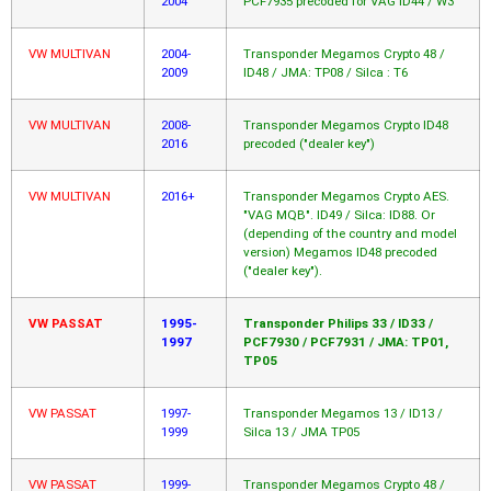
2004
PCF7935 precoded for VAG ID44 / W3
VW MULTIVAN
2004-
Transponder Megamos Crypto 48 /
2009
ID48 / JMA: TP08 / Silca : T6
VW MULTIVAN
2008-
Transponder Megamos Crypto ID48
2016
precoded ("dealer key")
VW MULTIVAN
2016+
Transponder Megamos Crypto AES.
"VAG MQB". ID49 / Silca: ID88. Or
(depending of the country and model
version) Megamos ID48 precoded
("dealer key").
VW PASSAT
1995-
Transponder Philips 33 / ID33 /
1997
PCF7930 / PCF7931 / JMA: TP01,
TP05
VW PASSAT
1997-
Transponder Megamos 13 / ID13 /
1999
Silca 13 / JMA TP05
VW PASSAT
1999-
Transponder Megamos Crypto 48 /