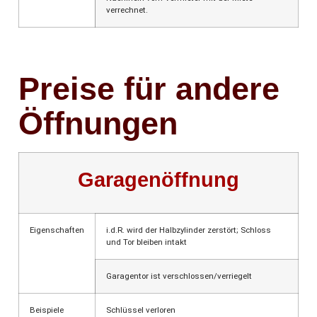
verrechnet.
Preise für andere
Öffnungen
Garagenöffnung
Eigenschaften
i.d.R. wird der Halbzylinder zerstört; Schloss
und Tor bleiben intakt
Garagentor ist verschlossen/verriegelt
Beispiele
Schlüssel verloren