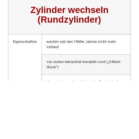
Zylinder wechseln
(Rundzylinder)
Eigenschaften
werden seit den 1960er Jahren nicht mehr
verbaut
von außen betrachtet komplett rund („5-Mark-
Stück“)
die meisten noch existierenden Rundzylinder
sind mit „BKS“ beschriftet
Nachteile
Einzelteile zum Großteil über 50 Jahre alt –
Materialverschleiß zu erwarten
obsoletes System, Nachbestellungen passender
Teile auf Dauer teuer