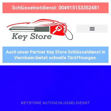
Schlüsselnotdienst: 004915153352481
Auch unser Partner Key Store Schlüsseldienst in
Viernheim bietet schnelle Türöffnungen.
KEYSTORE AUTOSCHLÜSSELDIENST