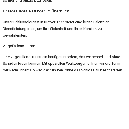
schnell und effizient zu lösen.
Unsere Dienstleistungen im Überblick
Unser Schlüsseldienst in Biewer Trier bietet eine breite Palette an
Dienstleistungen an, um Ihre Sicherheit und Ihren Komfort zu
gewährleisten:
Zugefallene Türen
Eine zugefallene Tür ist ein häufiges Problem, das wir schnell und ohne
Schäden lösen können. Mit speziellen Werkzeugen öffnen wir die Tür in
der Regel innerhalb weniger Minuten, ohne das Schloss zu beschädigen.
Abgeschlossene Türen
Ist Ihre Tür abgeschlossen, nutzen wir bewährte Methoden, um sie zu
öffnen. Wenn möglich, versuchen wir alternative Zugangsmöglichkeiten zu
finden, um eine Beschädigung zu vermeiden. Ist dies nicht möglich, öffnen
wir die Tür durch den Austausch des Schließzylinders.
Defekte Schlösser und Türen